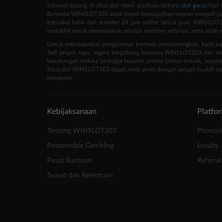
Selamat datang di situs slot resmi platform terbaru
slot gacor
hari 
Bersama WINSLOT303 anda dapat mewujudkan impian menjadi jutawa
transaksi bank dan e-wallet 24 jam online lancar jaya. WINSLOT3
mutakhir untuk memanjakan seluruh member setianya, serta telah 
Untuk mendapatkan pengalaman bermain menyanangkan, kami juga 
Jadi jangan ragu, segera bergabung bersama WINSLOT303 dan raih
keuntungan melalui berbagai tawaran promo bonus terbaik, sepert
Situs slot WINSLOT303 dapat anda akses dengan sangat mudah da
komputer.
Kebijaksanaan
Platfo
Tentang WINSLOT303
Promosi
Responsible Gambling
Loyalty
Pusat Bantuan
Referral
Syarat dan Ketentuan