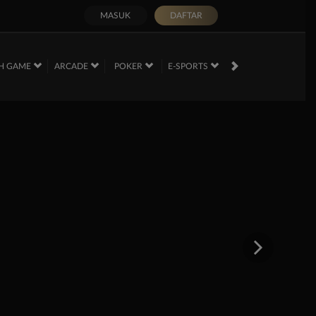
MASUK
DAFTAR
H GAME
ARCADE
POKER
E-SPORTS
SABUNG AYAM