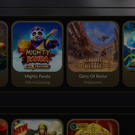
Mighty Panda
Glory Of Rome
MicroGaming
Habanero