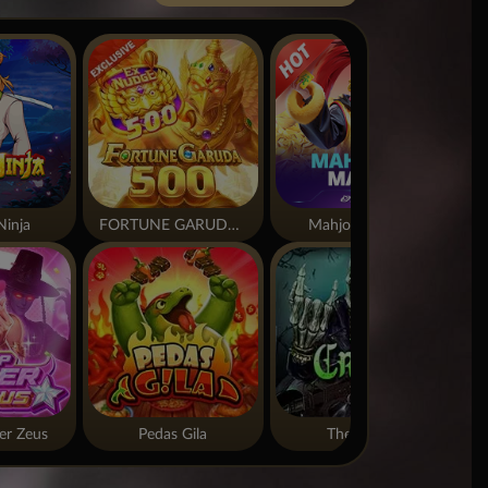
Ninja
FORTUNE GARUDA 500
Mahjong Magic
er Zeus
Pedas Gila
The Crypt