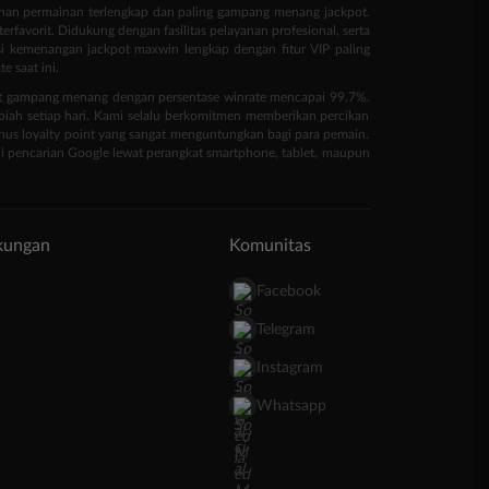
han permainan terlengkap dan paling gampang menang jackpot.
vorit. Didukung dengan fasilitas pelayanan profesional, serta
asi kemenangan jackpot maxwin lengkap dengan fitur VIP paling
e saat ini.
ot gampang menang dengan persentase winrate mencapai 99.7%.
iah setiap hari. Kami selalu berkomitmen memberikan percikan
onus loyalty point yang sangat menguntungkan bagi para pemain.
i pencarian Google lewat perangkat smartphone, tablet, maupun
kungan
Komunitas
Facebook
Telegram
Instagram
Whatsapp