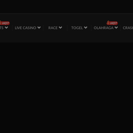
TS
LIVE CASINO
RACE
TOGEL
OLAHRAGA
CRAS