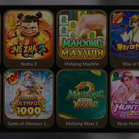
Nezha 2
Mahjong MaxWin
Way of 
Gates of Olympus 1000
Mahjong Ways 2
Kpop Hunt