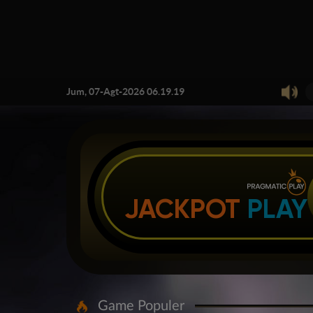
Jum, 07-Agt-2026 06.19.19
JACKPOT
PLAY
Game Populer