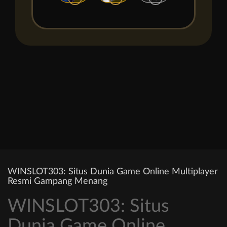
WINSLOT303: Situs Dunia Game Online Multiplayer
Resmi Gampang Menang
WINSLOT303: Situs
Dunia Game Online