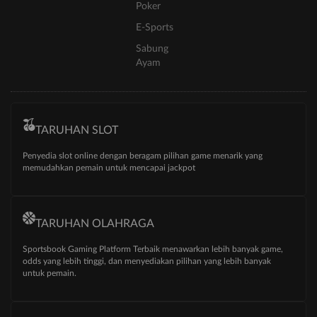
Poker
E-Sports
Sabung
Ayam
TARUHAN SLOT
Penyedia slot online dengan beragam pilihan game menarik yang
memudahkan pemain untuk mencapai jackpot
TARUHAN OLAHRAGA
Sportsbook Gaming Platform Terbaik menawarkan lebih banyak game,
odds yang lebih tinggi, dan menyediakan pilihan yang lebih banyak
untuk pemain.