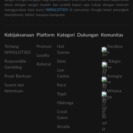
akses dengan sangat mudah dan praktis kapan saja cukup dengan mencari
menggunakan kata kunci
WINSLOT303
di pencarian Google lewat perangkat
smartphone, tablet, maupun komputer.
Kebijaksanaan
Platform
Kategori
Dukungan
Komunitas
Tentang
Promosi
Hot
Faceboo
WINSLOT303
Games
k
Loyalty
Responsible
Slots
Telegra
Referral
Gambling
m
Live
Pusat Bantuan
Casino
Instagra
m
Syarat dan
Race
Ketentuan
Whatsa
Togel
pp
Olahraga
Crash
Game
Arcade