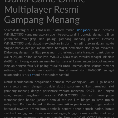
Multiplayer Resmi
Gampang Menang
Selamat datang di situs slot resmi platform terbaru
slot gacor
hari ini bersama
WINSLOT303 yang merupakan agen terpercaya di indonesia dengan pilihan
permainan terlengkap dan paling gampang menang jackpot. Bersama
WINSLOT303 anda dapat mewujudkan impian menjadi jutawan dalam waktu
singkat hanya dengan memainkan berbagai permainan slot gacor terfavorit.
Didukung dengan fasilitas pelayanan profesional, serta transaksi bank dan e-
wallet 24 jam online lancar jaya. WINSLOT303 telah terbukti sebagai link situs
slot88 resmi yang konsisten memberikan sensasi kemenangan jackpot maxwin
lengkap dengan fitur VIP paling mutakhir untuk memanjakan seluruh member
setianya, serta telah mendapatkan lisensi resmi dari PAGCOR sebagai
rekomendasi situs
slot
online terupdate saat ini.
Untuk mendapatkan pengalaman bermain menyanangkan, kami juga bekerja
sama secara resmi dengan provider slot88 guna menyajikan permainan slot
gampang menang dengan persentase winrate mencapai 99.7%. Jadi jangan
ragu, segera bergabung bersama WINSLOT303 dan raih kesempatan
memenangkan hadiah jackpot bernilai ratusan juta hingga miliaran rupiah
setiap hari. Kami selalu berkomitmen memberikan percikan keuntungan melalui
berbagai tawaran promo bonus terbaik, seperti bonus deposit harian, bonus
cashback mingguan, bonus komisi rollingan, hingga bonus loyalty point yang
sangat menguntungkan bagi para pemain. Situs slot WINSLOT303 dapat anda