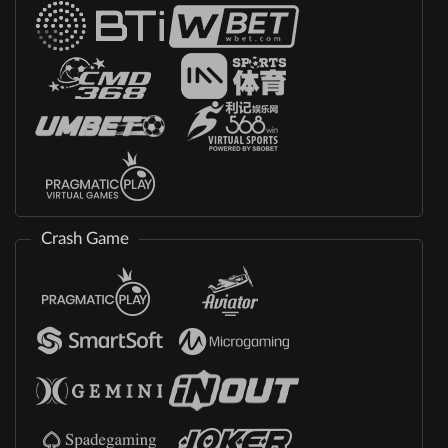
Crash Game