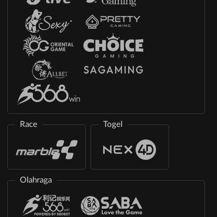
Race
Togel
Olahraga