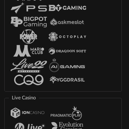
Live Casino