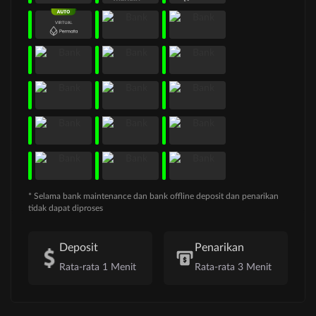
* Selama bank maintenance dan bank offline deposit dan penarikan
tidak dapat diproses
Deposit
Penarikan
Rata-rata 1 Menit
Rata-rata 3 Menit