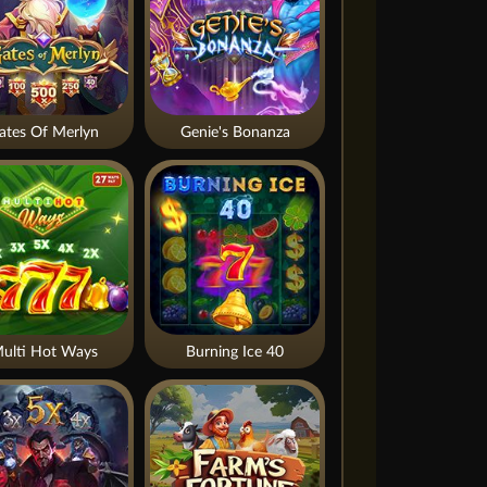
ates Of Merlyn
Genie's Bonanza
ulti Hot Ways
Burning Ice 40