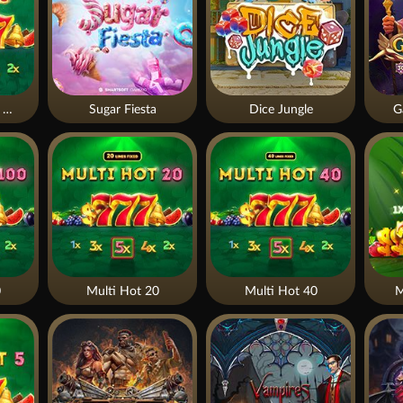
Multi Hot 5 Burn Wilds
Sugar Fiesta
Dice Jungle
G
0
Multi Hot 20
Multi Hot 40
M