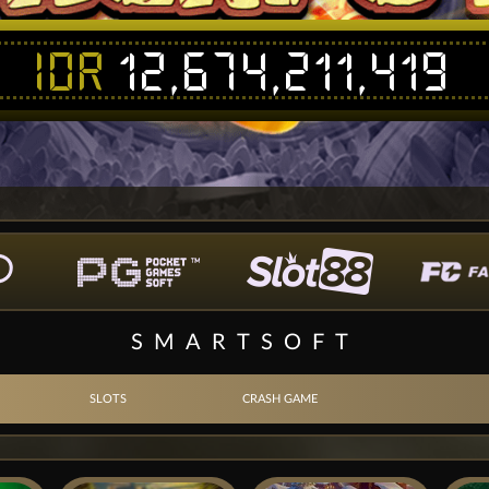
IDR
12,674,211,419
SMARTSOFT
SLOTS
CRASH GAME