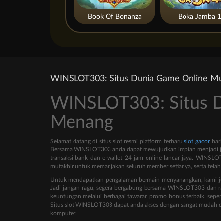
Book Of Bonanza
Boka Jamba 
WINSLOT303: Situs Dunia Game Online Mu
WINSLOT303: Situs D
Menang
Selamat datang di situs slot resmi platform terbaru
slot gacor
har
Bersama WINSLOT303 anda dapat mewujudkan impian menjadi jutaw
transaksi bank dan e-wallet 24 jam online lancar jaya. WINSLO
mutakhir untuk memanjakan seluruh member setianya, serta telah
Untuk mendapatkan pengalaman bermain menyanangkan, kami jug
Jadi jangan ragu, segera bergabung bersama WINSLOT303 dan rai
keuntungan melalui berbagai tawaran promo bonus terbaik, seper
Situs slot WINSLOT303 dapat anda akses dengan sangat mudah d
komputer.