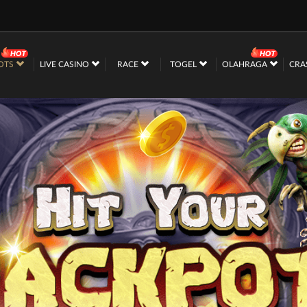
OTS
LIVE CASINO
RACE
TOGEL
OLAHRAGA
CRA