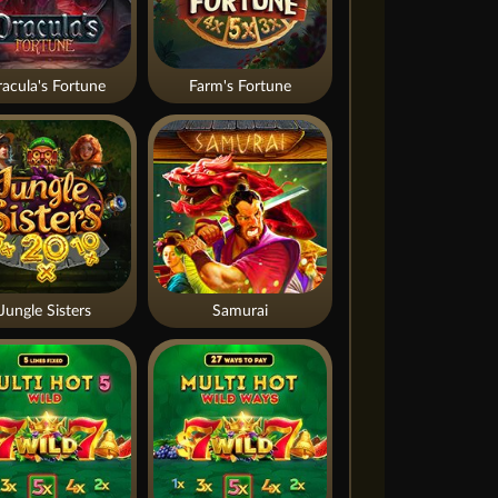
acula's Fortune
Farm's Fortune
Jungle Sisters
Samurai