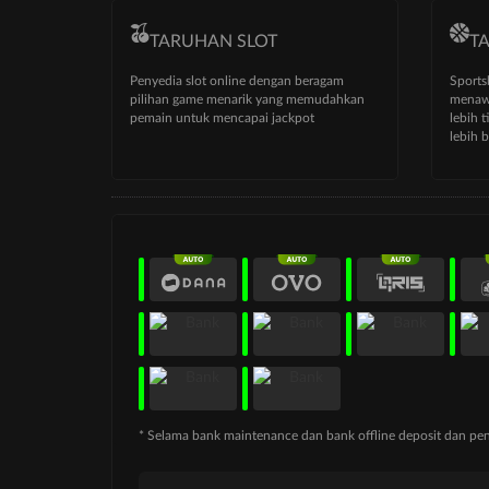
TARUHAN SLOT
T
Penyedia slot online dengan beragam
Sports
pilihan game menarik yang memudahkan
menawa
pemain untuk mencapai jackpot
lebih 
lebih 
* Selama bank maintenance dan bank offline deposit dan pen