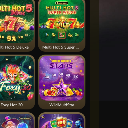
ti Hot 5 Deluxe
Multi Hot 5 Super Wilds
Foxy Hot 20
WildMultiStar