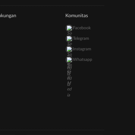
kungan
Komunitas
Facebook
Telegram
Instagram
Whatsapp