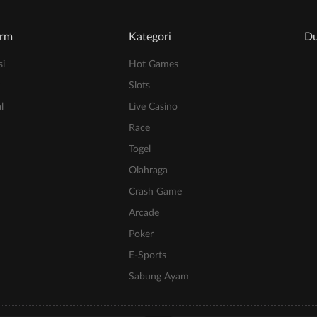
orm
Kategori
Du
si
Hot Games
y
Slots
l
Live Casino
Race
Togel
Olahraga
Crash Game
Arcade
Poker
E-Sports
Sabung Ayam