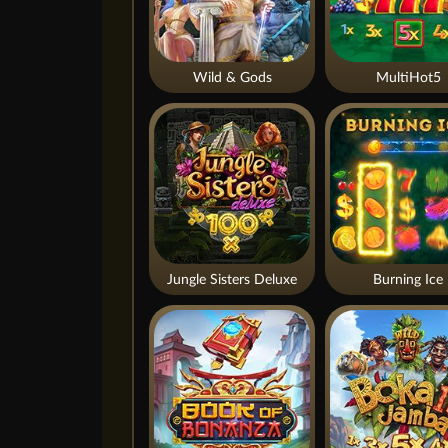
Wild & Gods
MultiHot5
Jungle Sisters Deluxe
Burning Ice