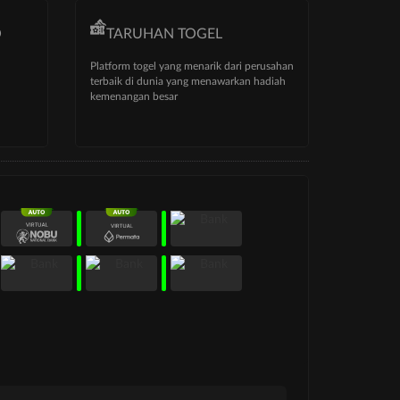
O
TARUHAN TOGEL
Platform togel yang menarik dari perusahan
terbaik di dunia yang menawarkan hadiah
kemenangan besar