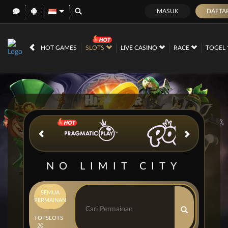
MASUK
DAFTA
IDR
12,737,985,
HOT GAMES
SLOTS
LIVE CASINO
RACE
TOGEL
NO LIMIT CITY
SEMUA
PERMAINAN
TOP
SLOTS
20