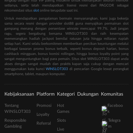
lengkap dengan fitur VIP paling mutakhir untuk memanjakan seluruh member
setianya, serta telah mendapatkan lisensi resmi dari PAGCOR sebagai
rekomendasi situs
slot
online terupdate saat ini.
Untuk mendapatkan pengalaman bermain menyanangkan, kami juga bekerja
sama secara resmi dengan provider slot88 guna menyajikan permainan slot
gampang menang dengan persentase winrate mencapai 99.7%. Jadi jangan
ragu, segera bergabung bersama WINSLOT303 dan raih kesempatan
memenangkan hadiah jackpot bernilai ratusan juta hingga miliaran rupiah
setiap hari. Kami selalu berkomitmen memberikan percikan keuntungan melalui
berbagai tawaran promo bonus terbaik, seperti bonus deposit harian, bonus
cashback mingguan, bonus komisi rollingan, hingga bonus loyalty point yang
sangat menguntungkan bagi para pemain. Situs slot WINSLOT303 dapat anda
akses dengan sangat mudah dan praktis kapan saja cukup dengan mencari
menggunakan kata kunci
WINSLOT303
di pencarian Google lewat perangkat
smartphone, tablet, maupun komputer.
Kebijaksanaan
Platform
Kategori
Dukungan
Komunitas
Tentang
Promosi
Hot
Faceboo
WINSLOT303
Games
k
Loyalty
Responsible
Slots
Telegra
Referral
Gambling
m
Live