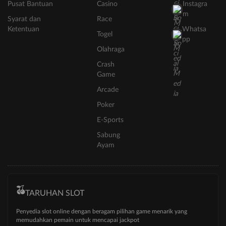
Pusat Bantuan
Casino
Instagra
m
Syarat dan
Race
Ketentuan
Whatsa
Togel
pp
Olahraga
Crash
Game
Arcade
Poker
E-Sports
Sabung
Ayam
TARUHAN SLOT
Penyedia slot online dengan beragam pilihan game menarik yang
memudahkan pemain untuk mencapai jackpot