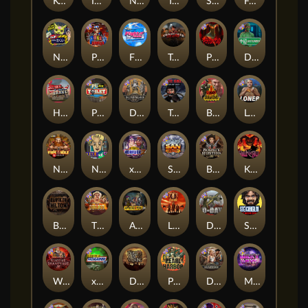
Kenneth Must Die
Infectious 5 xWays
Nexus Blood & Shadow
Tsar Wars
Serial
Folsom Prison
Nexus Outsourced
Punk Rocker 2
Flight Mode
Tombstone Slaughter
Possessed
Disturbed
Home of the Brave
Punk Toilet
Deadwood R.I.P
True Grit Redemption
Blood Diamond
Loner
Nexus Fire In The Hole xBomb
Nine To Five
xWays Hoarder 2
San Quentin xWays
Bounty Hunters xNudge®
Kill Em All
Bangkok Hilton
The Border
Apocalypse Super xNudge
Little Bighorn
D Day
Stockholm Syndrome
Warrior Graveyard xNudge
xWays Hoarder xSplit
Dead Men Walking
Pearl Harbor
Deadwood xNudge
Milky Ways