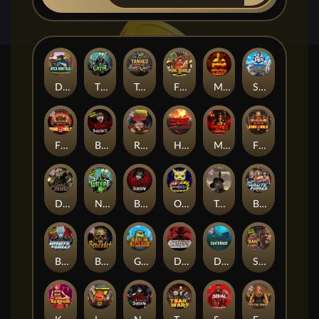
Duck Hunters
The Crypt
Tanked
Fire in the Hole 3
Mental
Seamen
Fire in the Hole 2
Blood & Shadow 2
Road Rage
Highway to Hell
Mental 2
Fire In The Hole xBomb
Dead Canary
Nexus The Crypt
Blood & Shadow
Outsourced
Tombstone RIP
Brute Force: Alien Onslaught
Brute Force
Beheaded
Gator Hunters
Dead, Dead, or Deader
Das xBoot
San Quentin 2: Death Row