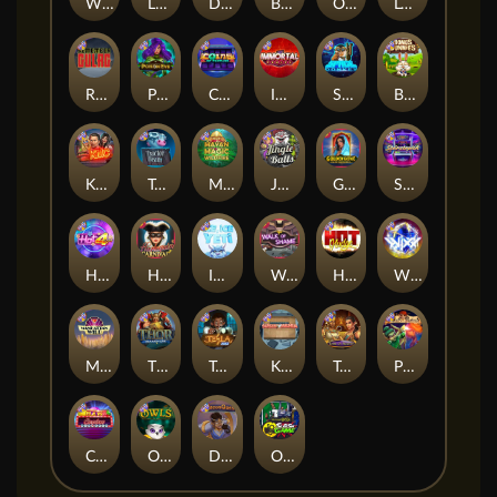
Whacked
Land of the Free
Dragon Tribe
Benji Killed in Vegas
Outsourced: Payday
Legion X
Remember Gulag
Poison Eve
Coins of Fortune
Immortal Fruits
Space Donkey
Bonus Bunnies
Kiss My Chainsaw
Tractor Beam
Mayan Magic Wildfire
Jingle Balls
Golden Genie And The Walking Wilds
Starstruck
Hot 4 Cash
Harlequin Carnival
Ice Ice Yeti
Walk of Shame
Hot Nudge
WiXX
Manhattan Goes Wild
Thor: Hammer Time
Tesla Jolt
Kitchen Drama: Sushi Mania
Tomb of Nefertiti
Pixies vs Pirates
Casino Win Spin
Owls
Dungeon Quest
Outsourced: Slash Game