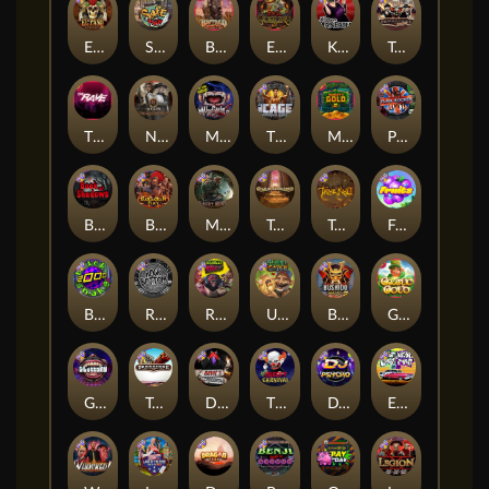
El Pasa Gunfight xNudge
Skate or Die
Buffalo Hunter
Evil Goblins xBomb
Karen Maneater
Tombstone No Mercy
The Rave
Nexus Tombstone RIP
Munchies
The Cage
Monkey's Gold xPays
Punk Rocker
Book Of Shadows
Barbarian Fury
Misery Mining
Tomb of Akhenaten
True kult
Fruits
Brick Snake 2000
Rock Bottom
Roadkill
Ugliest Catch
Bushido Way xNudge
Gaelic Gold
Gluttony
Tombstone
Devil's Crossroad
The Creepy Carnival
DJ Psycho
East Coast Vs West Coast