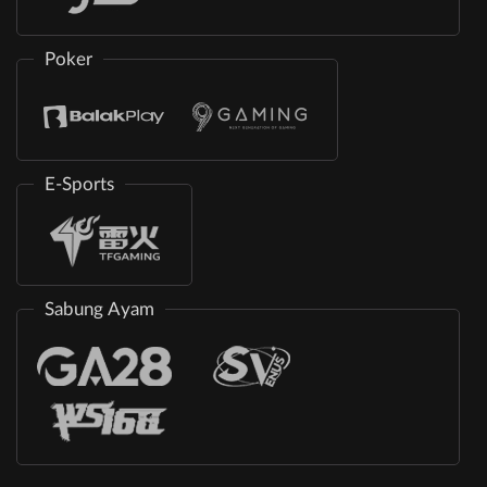
Poker
E-Sports
Sabung Ayam