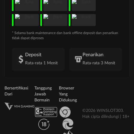
* Selama bank maintenance dan bank offline deposit dan penarikan
tidak dapat diproses
Deposit
Penarikan
Rata-rata 1 Menit
Rata-rata 3 Menit
Bersertifikasi
Tanggung
Browser
Dari
Jawab
Yang
Bermain
Didukung
©2026 WINSLOT303.
Hak cipta dilindungi | 18+