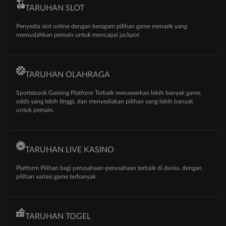
TARUHAN SLOT
Penyedia slot online dengan beragam pilihan game menarik yang
memudahkan pemain untuk mencapai jackpot
TARUHAN OLAHRAGA
Sportsbook Gaming Platform Terbaik menawarkan lebih banyak game,
odds yang lebih tinggi, dan menyediakan pilihan yang lebih banyak
untuk pemain.
TARUHAN LIVE KASINO
Platform Pilihan bagi perusahaan-perusahaan terbaik di dunia, dengan
pilihan variasi game terbanyak
TARUHAN TOGEL