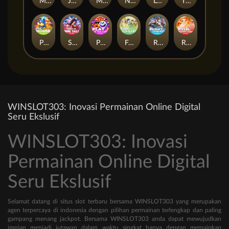
More & More Love
Jewel Space
Money Tree Slot
Nezha And The Dragon Emperor
Let's Party
The Beanstalk
Paw House
Spirit of Nine Tails
Play If You Dare
Four Scholars
Ragnar's Conquest
Royal Pastry Chef
WINSLOT303: Inovasi Permainan Online Digital
Seru Ekslusif
WINSLOT303: Inovasi
Permainan Online Digital
Seru Ekslusif
Selamat datang di situs slot terbaru bersama WINSLOT303 yang merupakan
agen terpercaya di indonesia dengan pilihan permainan terlengkap dan paling
gampang menang jackpot. Bersama WINSLOT303 anda dapat mewujudkan
impian menjadi jutawan dalam waktu singkat hanya dengan memainkan