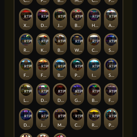
Crazy Bounty: Jackpot
Pinata Fest
Bunny to the Moon
Maya: Elemental Totem 2
Cai Shen Fortune
PUBG2
RTP
95%
RTP
88%
RTP
89%
RTP
81%
RTP
90%
RTP
85%
Xmas Gift Delight
Disco 777
Jumanji Bonanza
BlackJack21
Hungry Slime
Aztec: Bonus Hunt 2 Xmas
RTP
94%
RTP
82%
RTP
89%
RTP
83%
RTP
84%
RTP
91%
Rush Hour Gold
Kingyo Riches
Book of Safari
World Cup Final
Cat & Mouse
Starry Adventure
RTP
85%
RTP
93%
RTP
85%
RTP
79%
RTP
79%
RTP
87%
Football Fever
Fighting Bull
Big Net Bass
Phantom Multiplier
Infinity Ocean
Scale of Heaven: Anubis
RTP
86%
RTP
94%
RTP
79%
RTP
85%
RTP
95%
RTP
95%
Leprechaun’s Fortune
Disco 777 Hold and Win
Dark Ritual
Genie Mystery
Boom of Prosperity
Fantastic Beast
RTP
91%
RTP
81%
RTP
92%
RTP
80%
RTP
91%
RTP
88%
DJ Fever
Jewel Mastermind
Mace of Hercules
Cookie Hunter
Ramakien Blessing
Pirate Treasure Hunt