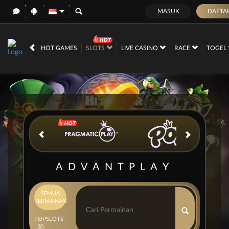
MASUK
DAFTAR
IDR
12,679,745,
HOT GAMES
SLOTS
LIVE CASINO
RACE
TOGEL
ADVANTPLAY
SEMUA
PERMAINAN
TOP
SLOTS
20