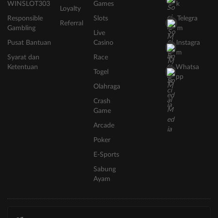
WINSLOT303
Games
k
Loyalty
Responsible
Slots
Telegra
Referral
Gambling
m
Live
Pusat Bantuan
Casino
Instagra
m
Syarat dan
Race
Ketentuan
Whatsa
Togel
pp
Olahraga
Crash
Game
Arcade
Poker
E-Sports
Sabung
Ayam