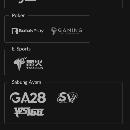
Poker
E-Sports
Sabung Ayam