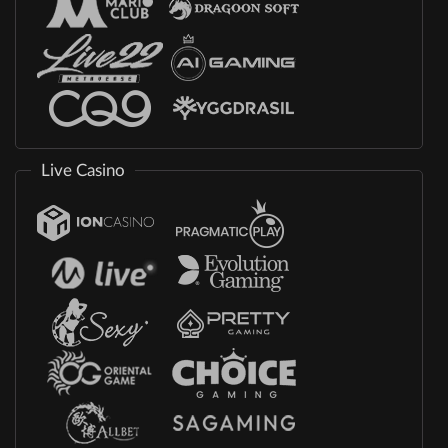
Live Casino