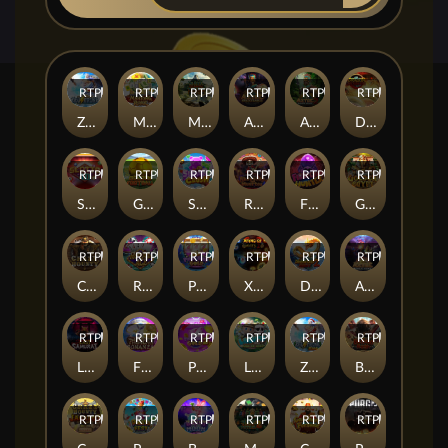
RTP
95%
RTP
96%
RTP
95%
RTP
98%
RTP
97%
RTP
95%
Zeustrike
Mahjong Roar
Maya: Elemental Totem
Aztec: Gold Temple
Aztec: Bonus Hunt 2
Dragon Chi’s Quest
RTP
98%
RTP
98%
RTP
96%
RTP
95%
RTP
98%
RTP
98%
Slotto 4D
Golden Football
Sugar Crush
Rhapsody of Muertos
Firefly Hunter
Golden Egypt
RTP
96%
RTP
98%
RTP
95%
RTP
97%
RTP
98%
RTP
95%
Crazy Bounty
Royal Ace
Piggy Bank Gold
Xiang Qi Ways 2
Dragon Chi's Quest 2
Aztec: Bonus Hunt
RTP
98%
RTP
97%
RTP
93%
RTP
93%
RTP
94%
RTP
84%
Last Samurai
Fish Prawn Crab Bonanza
Piggy Bank Gold 2
LABUBU: Fall In Wild
Zeustrike Xmas
Buffalo Rush
RTP
86%
RTP
93%
RTP
91%
RTP
93%
RTP
93%
RTP
91%