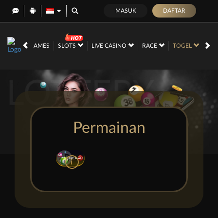
MASUK
DAFTAR
HOT GAMES
SLOTS
LIVE CASINO
RACE
TOGEL
OL
Permainan
i