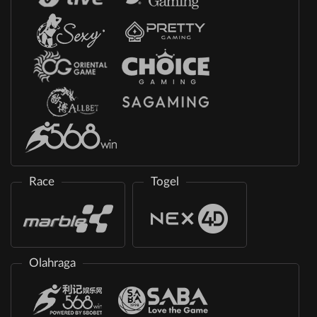
Race
Togel
Olahraga