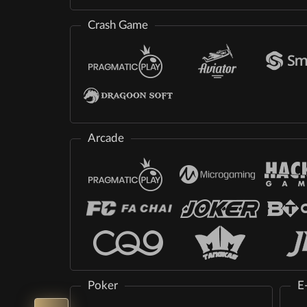
Crash Game
Arcade
Poker
E