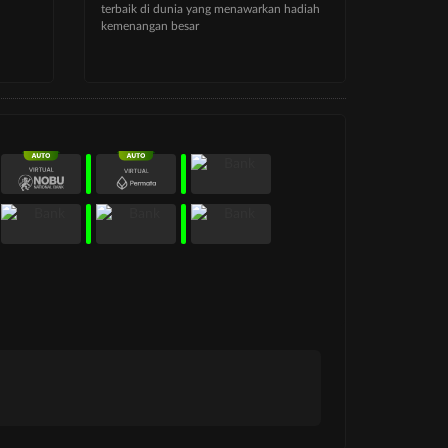
terbaik di dunia yang menawarkan hadiah
kemenangan besar