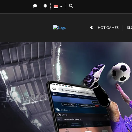
HOT GAMES
SL