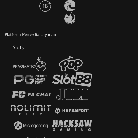
Platform Penyedia Layanan
Slots