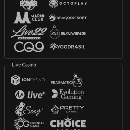
Live Casino