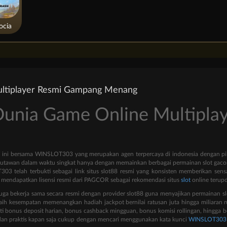
ocia
ltiplayer Resmi Gampang Menang
unia Game Online Multipla
i ini bersama WINSLOT303 yang merupakan agen terpercaya di indonesia dengan pi
an dalam waktu singkat hanya dengan memainkan berbagai permainan slot gacor terf
T303 telah terbukti sebagai link situs slot88 resmi yang konsisten memberikan sen
 mendapatkan lisensi resmi dari PAGCOR sebagai rekomendasi situs
slot
online terupda
a bekerja sama secara resmi dengan provider slot88 guna menyajikan permainan s
h kesempatan memenangkan hadiah jackpot bernilai ratusan juta hingga miliaran r
ti bonus deposit harian, bonus cashback mingguan, bonus komisi rollingan, hingga 
an praktis kapan saja cukup dengan mencari menggunakan kata kunci
WINSLOT303