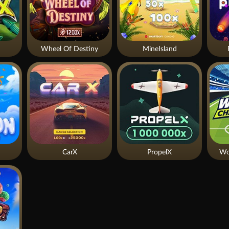
Wheel Of Destiny
MineIsland
CarX
PropelX
Wo