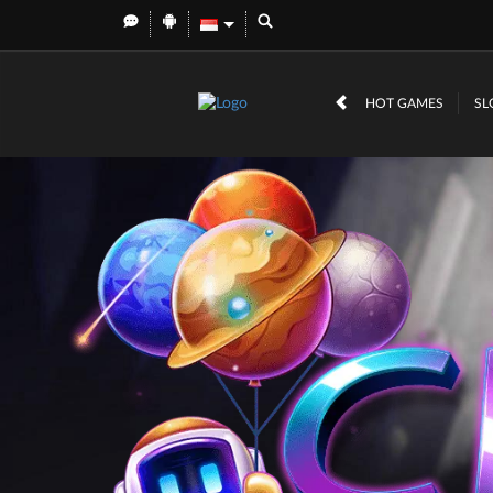
HOT GAMES
SL