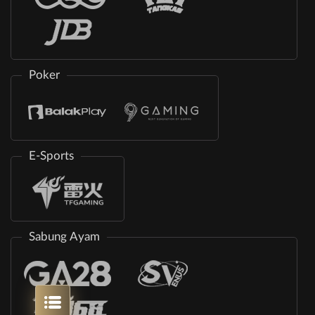
Poker
E-Sports
Sabung Ayam