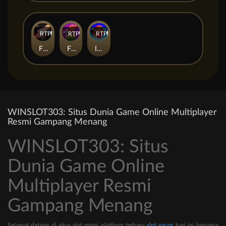
RTP
97%
RTP
84%
RTP
93%
FlyX
FlyX Cash Turbo
Incredible Balloon Machine
WINSLOT303: Situs Dunia Game Online Multiplayer
Resmi Gampang Menang
WINSLOT303: Situs
Dunia Game Online
Multiplayer Resmi
Gampang Menang
Selamat datang di situs slot resmi platform terbaru
slot gacor
hari ini bersama