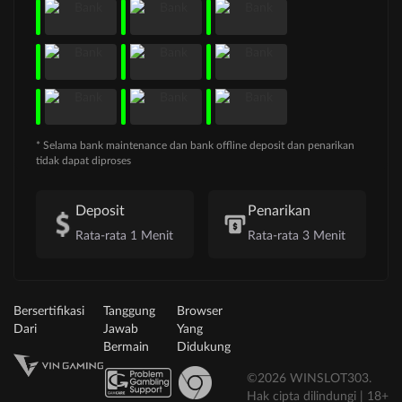
* Selama bank maintenance dan bank offline deposit dan penarikan
tidak dapat diproses
Deposit
Penarikan
Rata-rata 1 Menit
Rata-rata 3 Menit
Bersertifikasi
Tanggung
Browser
Dari
Jawab
Yang
Bermain
Didukung
©2026 WINSLOT303.
Hak cipta dilindungi | 18+