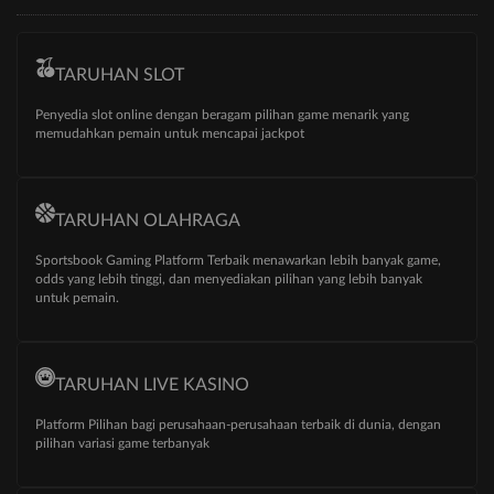
TARUHAN SLOT
Penyedia slot online dengan beragam pilihan game menarik yang
memudahkan pemain untuk mencapai jackpot
TARUHAN OLAHRAGA
Sportsbook Gaming Platform Terbaik menawarkan lebih banyak game,
odds yang lebih tinggi, dan menyediakan pilihan yang lebih banyak
untuk pemain.
TARUHAN LIVE KASINO
Platform Pilihan bagi perusahaan-perusahaan terbaik di dunia, dengan
pilihan variasi game terbanyak