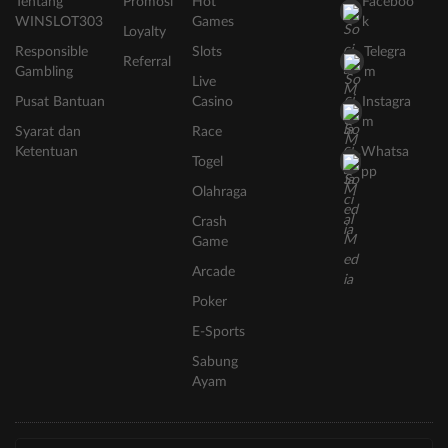
Tentang
Promosi
Hot
Faceboo
WINSLOT303
Games
k
Loyalty
Responsible
Slots
Telegra
Referral
Gambling
m
Live
Pusat Bantuan
Casino
Instagra
m
Syarat dan
Race
Ketentuan
Whatsa
Togel
pp
Olahraga
Crash
Game
Arcade
Poker
E-Sports
Sabung
Ayam