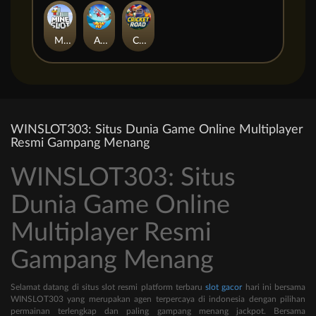
Mine Slot
AviaFly
Cricket Road
WINSLOT303: Situs Dunia Game Online Multiplayer
Resmi Gampang Menang
WINSLOT303: Situs
Dunia Game Online
Multiplayer Resmi
Gampang Menang
Selamat datang di situs slot resmi platform terbaru
slot gacor
hari ini bersama
WINSLOT303 yang merupakan agen terpercaya di indonesia dengan pilihan
permainan terlengkap dan paling gampang menang jackpot. Bersama