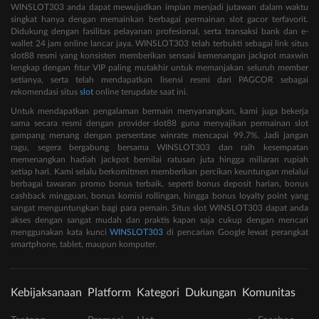
WINSLOT303 anda dapat mewujudkan impian menjadi jutawan dalam waktu
singkat hanya dengan memainkan berbagai permainan slot gacor terfavorit.
Didukung dengan fasilitas pelayanan profesional, serta transaksi bank dan e-
wallet 24 jam online lancar jaya. WINSLOT303 telah terbukti sebagai link situs
slot88 resmi yang konsisten memberikan sensasi kemenangan jackpot maxwin
lengkap dengan fitur VIP paling mutakhir untuk memanjakan seluruh member
setianya, serta telah mendapatkan lisensi resmi dari PAGCOR sebagai
rekomendasi situs
slot
online terupdate saat ini.
Untuk mendapatkan pengalaman bermain menyanangkan, kami juga bekerja
sama secara resmi dengan provider slot88 guna menyajikan permainan slot
gampang menang dengan persentase winrate mencapai 99.7%. Jadi jangan
ragu, segera bergabung bersama WINSLOT303 dan raih kesempatan
memenangkan hadiah jackpot bernilai ratusan juta hingga miliaran rupiah
setiap hari. Kami selalu berkomitmen memberikan percikan keuntungan melalui
berbagai tawaran promo bonus terbaik, seperti bonus deposit harian, bonus
cashback mingguan, bonus komisi rollingan, hingga bonus loyalty point yang
sangat menguntungkan bagi para pemain. Situs slot WINSLOT303 dapat anda
akses dengan sangat mudah dan praktis kapan saja cukup dengan mencari
menggunakan kata kunci
WINSLOT303
di pencarian Google lewat perangkat
smartphone, tablet, maupun komputer.
Kebijaksanaan
Platform
Kategori
Dukungan
Komunitas