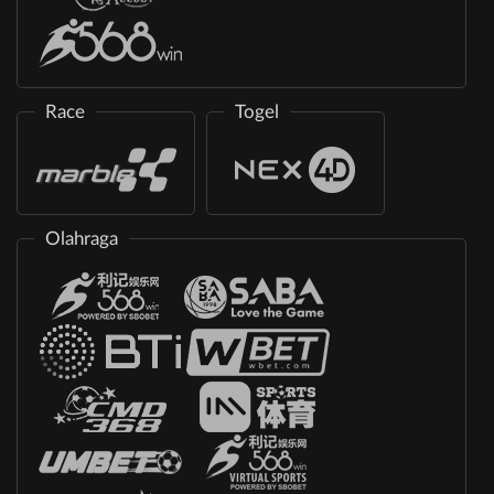
Race
Togel
Olahraga