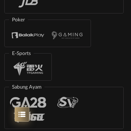
Poker
E-Sports
Sabung Ayam