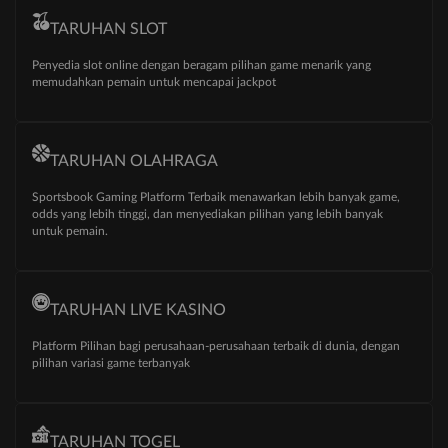
TARUHAN SLOT
Penyedia slot online dengan beragam pilihan game menarik yang
memudahkan pemain untuk mencapai jackpot
TARUHAN OLAHRAGA
Sportsbook Gaming Platform Terbaik menawarkan lebih banyak game,
odds yang lebih tinggi, dan menyediakan pilihan yang lebih banyak
untuk pemain.
TARUHAN LIVE KASINO
Platform Pilihan bagi perusahaan-perusahaan terbaik di dunia, dengan
pilihan variasi game terbanyak
TARUHAN TOGEL