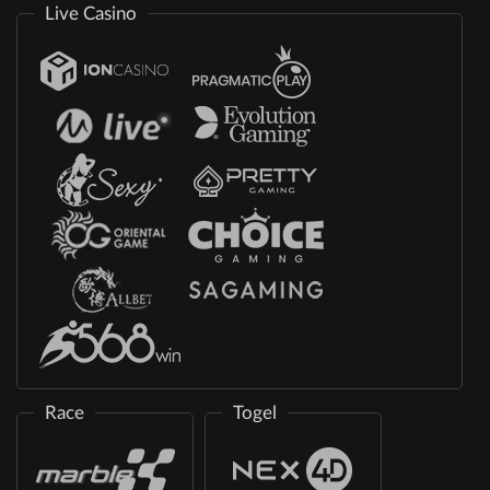
Live Casino
Race
Togel