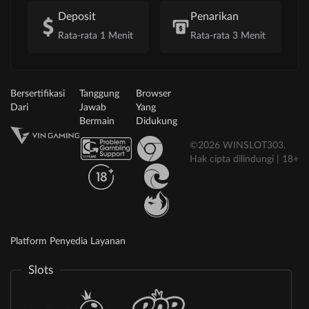
Deposit
Penarikan
Rata-rata 1 Menit
Rata-rata 3 Menit
Bersertifikasi
Tanggung
Browser
Dari
Jawab
Yang
Bermain
Didukung
©2026 WINSLOT303.
Hak cipta dilindungi | 18+
Platform Penyedia Layanan
Slots