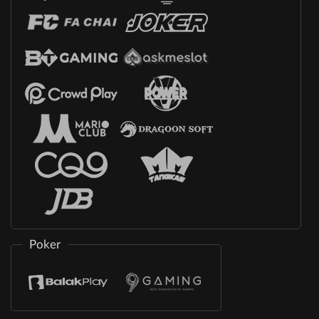
Poker