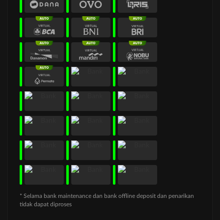
* Selama bank maintenance dan bank offline deposit dan penarikan
tidak dapat diproses