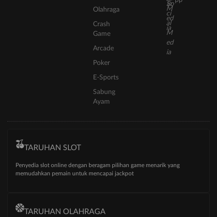
Olahraga
Crash
Game
Arcade
Poker
E-Sports
Sabung
Ayam
TARUHAN SLOT
Penyedia slot online dengan beragam pilihan game menarik yang
memudahkan pemain untuk mencapai jackpot
TARUHAN OLAHRAGA