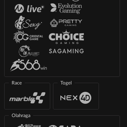
Race
Togel
Olahraga