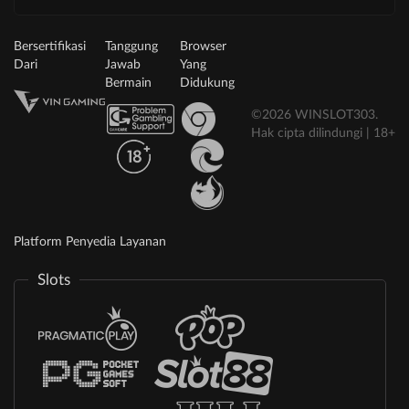
Bersertifikasi
Tanggung
Browser
Dari
Jawab
Yang
Bermain
Didukung
©2026 WINSLOT303.
Hak cipta dilindungi | 18+
Platform Penyedia Layanan
Slots