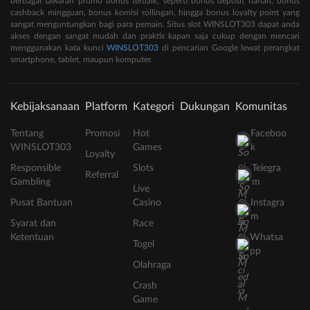
berbagai tawaran promo bonus terbaik, seperti bonus deposit harian, bonus
cashback mingguan, bonus komisi rollingan, hingga bonus loyalty point yang
sangat menguntungkan bagi para pemain. Situs slot WINSLOT303 dapat anda
akses dengan sangat mudah dan praktis kapan saja cukup dengan mencari
menggunakan kata kunci
WINSLOT303
di pencarian Google lewat perangkat
smartphone, tablet, maupun komputer.
Kebijaksanaan
Platform
Kategori
Dukungan
Komunitas
Tentang
Promosi
Hot
Faceboo
WINSLOT303
Games
k
Loyalty
Responsible
Slots
Telegra
Referral
Gambling
m
Live
Pusat Bantuan
Casino
Instagra
m
Syarat dan
Race
Ketentuan
Whatsa
Togel
pp
Olahraga
Crash
Game