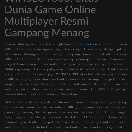
Dunia Game Online
Multiplayer Resmi
Gampang Menang
Selamat datang di situs slot resmi platform terbaru
slot gacor
hari ini bersama
WINSLOT303 yang merupakan agen terpercaya di indonesia dengan pilihan
permainan terlengkap dan paling gampang menang jackpot. Bersama
WINSLOT303 anda dapat mewujudkan impian menjadi jutawan dalam waktu
singkat hanya dengan memainkan berbagai permainan slot gacor terfavorit.
Didukung dengan fasilitas pelayanan profesional, serta transaksi bank dan e-
wallet 24 jam online lancar jaya. WINSLOT303 telah terbukti sebagai link situs
slot88 resmi yang konsisten memberikan sensasi kemenangan jackpot maxwin
lengkap dengan fitur VIP paling mutakhir untuk memanjakan seluruh member
setianya, serta telah mendapatkan lisensi resmi dari PAGCOR sebagai
rekomendasi situs
slot
online terupdate saat ini.
Untuk mendapatkan pengalaman bermain menyanangkan, kami juga bekerja
sama secara resmi dengan provider slot88 guna menyajikan permainan slot
gampang menang dengan persentase winrate mencapai 99.7%. Jadi jangan
ragu, segera bergabung bersama WINSLOT303 dan raih kesempatan
memenangkan hadiah jackpot bernilai ratusan juta hingga miliaran rupiah
setiap hari. Kami selalu berkomitmen memberikan percikan keuntungan melalui