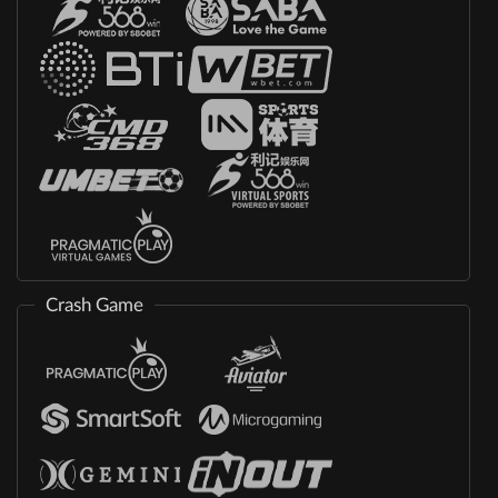
Crash Game