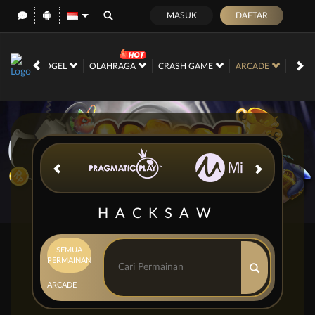
MASUK
DAFTAR
RACE
TOGEL
OLAHRAGA
CRASH GAME
ARCADE
POK
HACKSAW
SEMUA
PERMAINAN
ARCADE