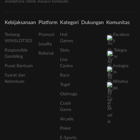
smartphone, tablet, maupun komputer.
Kebijaksanaan
Platform
Kategori
Dukungan
Komunitas
Tentang
Promosi
Hot
Faceboo
WINSLOT303
Games
k
Loyalty
Responsible
Slots
Telegra
Referral
Gambling
m
Live
Pusat Bantuan
Casino
Instagra
m
Syarat dan
Race
Ketentuan
Whatsa
Togel
pp
Olahraga
Crash
Game
Arcade
Poker
E-Sports