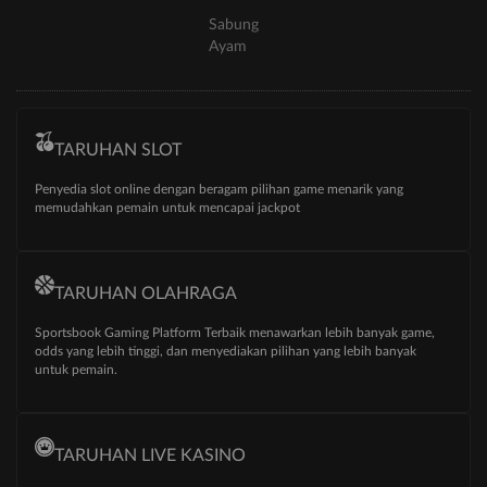
Sabung
Ayam
TARUHAN SLOT
Penyedia slot online dengan beragam pilihan game menarik yang
memudahkan pemain untuk mencapai jackpot
TARUHAN OLAHRAGA
Sportsbook Gaming Platform Terbaik menawarkan lebih banyak game,
odds yang lebih tinggi, dan menyediakan pilihan yang lebih banyak
untuk pemain.
TARUHAN LIVE KASINO