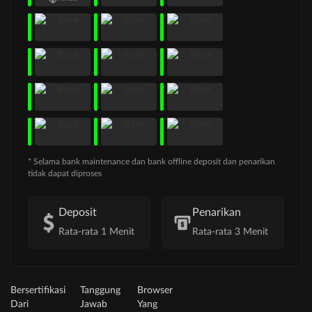
* Selama bank maintenance dan bank offline deposit dan penarikan
tidak dapat diproses
Deposit
Penarikan
Rata-rata 1 Menit
Rata-rata 3 Menit
Bersertifikasi
Tanggung
Browser
Dari
Jawab
Yang