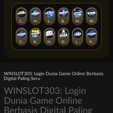
Colors
Mines
Speed Crash
Boxes
Moneyplane
Wheel
Coins
Blocks
Hi-Lo
DICE
Lines
Plinko
WINSLOT303: Login Dunia Game Online Berbasis
Digital Paling Seru
WINSLOT303: Login
Dunia Game Online
Berbasis Digital Paling