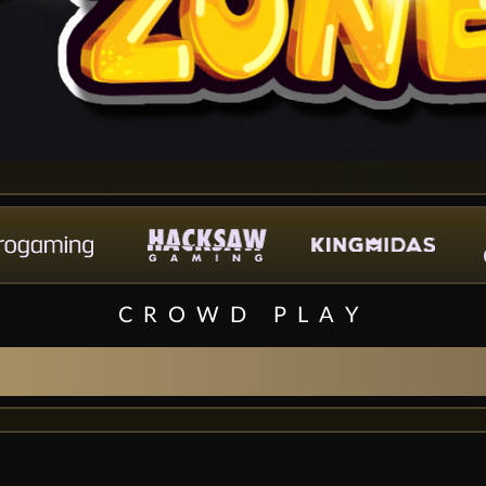
CROWD PLAY