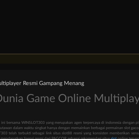
ltiplayer Resmi Gampang Menang
unia Game Online Multipla
i ini bersama WINSLOT303 yang merupakan agen terpercaya di indonesia dengan pi
an dalam waktu singkat hanya dengan memainkan berbagai permainan slot gacor terf
T303 telah terbukti sebagai link situs slot88 resmi yang konsisten memberikan sen
 mendapatkan lisensi resmi dari PAGCOR sebagai rekomendasi situs
slot
online terupda