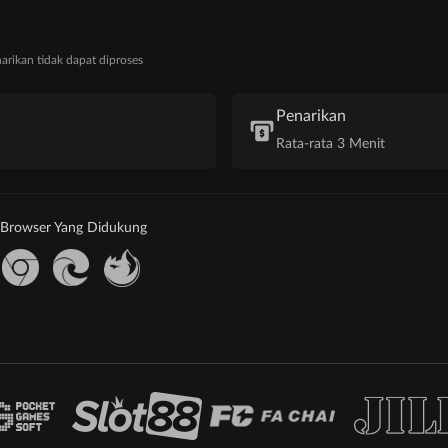
arikan tidak dapat diproses
Penarikan
Rata-rata 3 Menit
Browser Yang Didukung