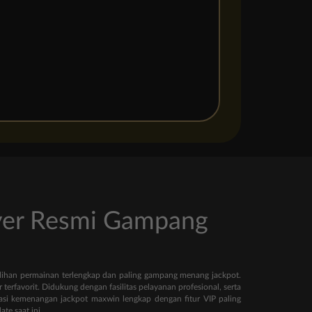
yer Resmi Gampang
lihan permainan terlengkap dan paling gampang menang jackpot.
avorit. Didukung dengan fasilitas pelayanan profesional, serta
sasi kemenangan jackpot maxwin lengkap dengan fitur VIP paling
te saat ini.