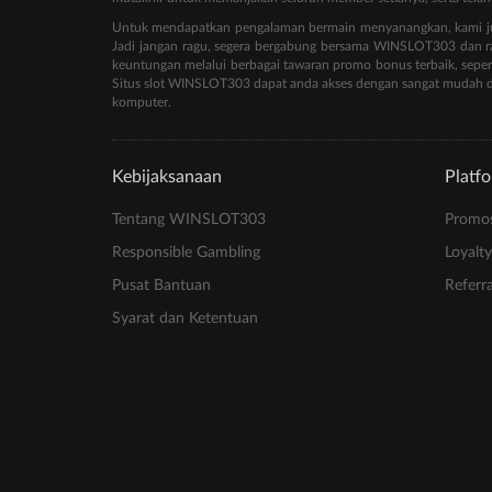
Untuk mendapatkan pengalaman bermain menyanangkan, kami jug
Jadi jangan ragu, segera bergabung bersama WINSLOT303 dan rai
keuntungan melalui berbagai tawaran promo bonus terbaik, seper
Situs slot WINSLOT303 dapat anda akses dengan sangat mudah d
komputer.
Kebijaksanaan
Platf
Tentang WINSLOT303
Promo
Responsible Gambling
Loyalt
Pusat Bantuan
Referra
Syarat dan Ketentuan