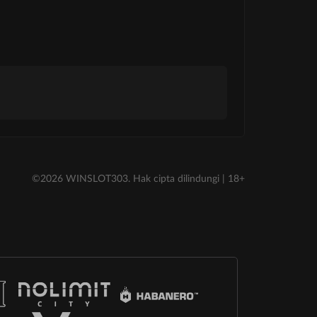
©2026 WINSLOT303. Hak cipta dilindungi | 18+