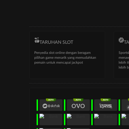
TARUHAN SLOT
T
Penyedia slot online dengan beragam
Sports
pilihan game menarik yang memudahkan
menawa
pemain untuk mencapai jackpot
lebih 
lebih 