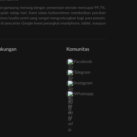
lot gampang menang dengan persentase winrate mencapai 99.7%.
upiah setiap hari. Kami selalu berkomitmen memberikan percikan
bonus loyalty point yang sangat menguntungkan bagi para pemain.
di pencarian Google lewat perangkat smartphone, tablet, maupun
kungan
Komunitas
Facebook
Telegram
Instagram
Whatsapp